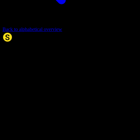
Back to alphabetical overview
Synonym.no
Palindromer
Scrabble Ordbok
Anagram-løser
Kryssordhjelp
Norske
rimord
About Us
Editorial Policy
Data Sources
Contact
Privacy Policy
Terms of Service
Accessibility
Developers
Sitemap
© 2026 Synonym.no. All rights reserved.