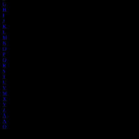
G
H
I
J
K
L
M
N
O
P
Q
R
S
T
U
V
W
X
Y
Z
Å
Ä
Ö
information