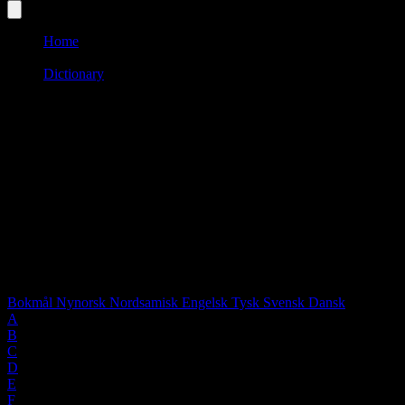
Home
/
Dictionary
/
I
Language:
SWE
Words starting with "I"
1 words found
Select language:
Bokmål
Nynorsk
Nordsamisk
Engelsk
Tysk
Svensk
Dansk
A
B
C
D
E
F