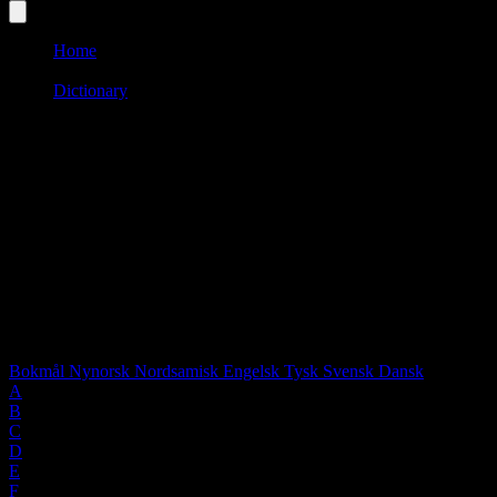
Home
/
Dictionary
/
Å
Language:
SWE
Words starting with "Å"
1 words found
Select language:
Bokmål
Nynorsk
Nordsamisk
Engelsk
Tysk
Svensk
Dansk
A
B
C
D
E
F