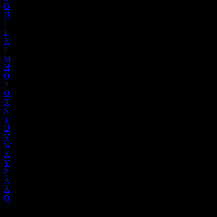
G
H
I
J
K
L
M
N
O
P
Q
R
S
T
U
V
W
X
Y
Z
Å
Ä
Ö
återkalla