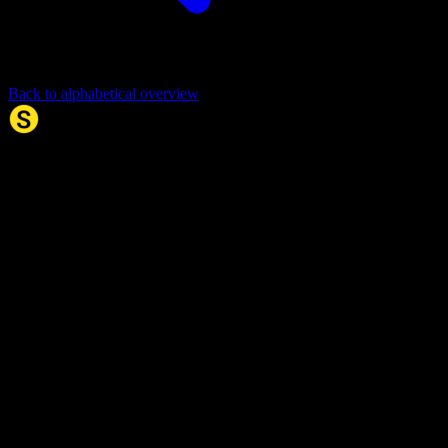
Back to alphabetical overview
Synonym.no
Palindromer
Scrabble Ordbok
Anagram-løser
Kryssordhjelp
Norske
rimord
About Us
Editorial Policy
Data Sources
Contact
Privacy Policy
Terms of Service
Accessibility
Developers
Sitemap
© 2026 Synonym.no. All rights reserved.