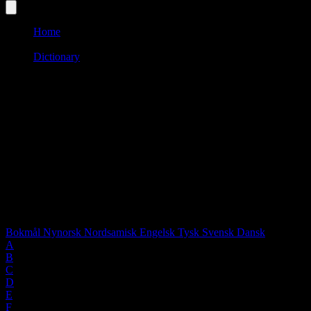
Home
/
Dictionary
/
F
Language:
SWE
Words starting with "F"
2 words found
Select language:
Bokmål
Nynorsk
Nordsamisk
Engelsk
Tysk
Svensk
Dansk
A
B
C
D
E
F