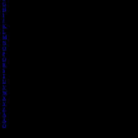
G
H
I
J
K
L
M
N
O
P
Q
R
S
T
U
V
W
X
Y
Z
Å
Ä
Ö
fågel