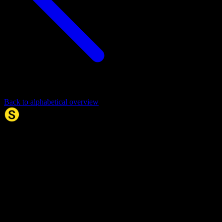
Back to alphabetical overview
Synonym.no
Palindromer
Scrabble Ordbok
Anagram-løser
Kryssordhjelp
Norske
rimord
About Us
Editorial Policy
Data Sources
Contact
Privacy Policy
Terms of Service
Accessibility
Developers
Sitemap
© 2026 Synonym.no. All rights reserved.