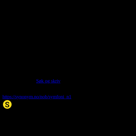
About this entry
Language:
Norwegian Bokmål NOB
Part of speech:
noun
Last updated:
Jan 20, 2026
Siter artikkelen:
Hvis du vil sitere denne artikkelen så kan du bruke formatet
nedenfor. (Kilde:
Søk og skriv
)
symfoni
. (2026, 20. Jan). I Synonym.no.
https://synonym.no/nob/symfoni_n1
Synonym.no
Palindromer
Scrabble Ordbok
Anagram-løser
Kryssordhjelp
Norske