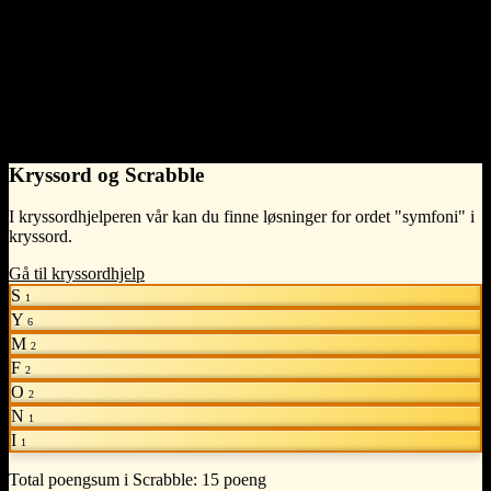
The relations below show words that share meaning, stand in
contrast, or have hierarchical connection to symfoni.
Related terms
Words that are semantically related.
orkester
Kryssord og Scrabble
I kryssordhjelperen vår kan du finne løsninger for ordet "symfoni" i
kryssord.
Gå til kryssordhjelp
S
1
Y
6
M
2
F
2
O
2
N
1
I
1
Total poengsum i Scrabble:
15 poeng