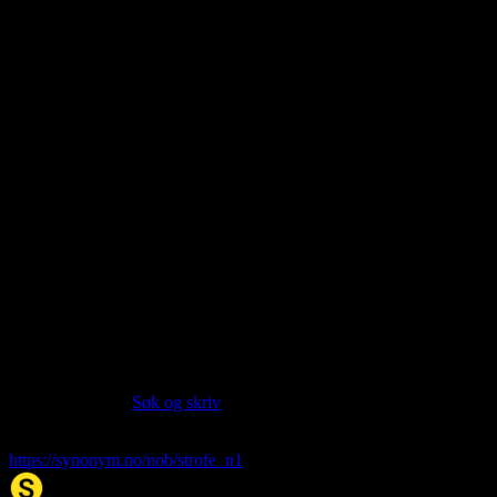
About this entry
Language:
Norwegian Bokmål NOB
Part of speech:
noun
Siter artikkelen:
Hvis du vil sitere denne artikkelen så kan du bruke formatet
nedenfor. (Kilde:
Søk og skriv
)
strofe
. (2026, 10. Aug). I Synonym.no.
https://synonym.no/nob/strofe_n1