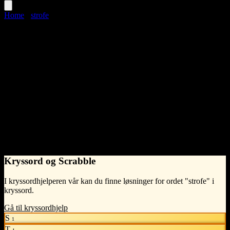
Home
›
strofe
strofe
Language
Norwegian Bokmål
noun
•
m
(hankjønn)
•
What does strofe mean?
En gruppe linjer i et dikt eller sang som utgjør en enhetlig enhet i
form av rytme eller rim.
- Syntelligo
Kryssord og Scrabble
I kryssordhjelperen vår kan du finne løsninger for ordet "strofe" i
kryssord.
Gå til kryssordhjelp
S
1
T