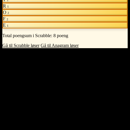
1
R
1
O
2
F
2
E
1
Total poengsum i Scrabble:
8 poeng
Gå til Scrabble løser
Gå til Anagram løser