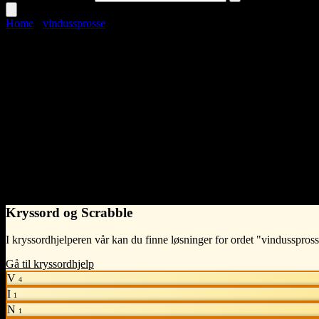
Home
›
vindussprosse
vindussprosse
Language
Norwegian Bokmål
noun
•
What does vindussprosse mean?
En vindussprosse er en tynn list eller ramme som deler et vindu i mindre
- Syntelligo
Kryssord og Scrabble
I kryssordhjelperen vår kan du finne løsninger for ordet "vindusspross
Gå til kryssordhjelp
V
4
I
1
N
1