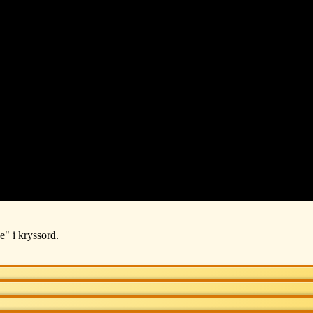
 seksjoner eller ruter. Den kan være laget av tre, metall eller andre mat
e" i kryssord.