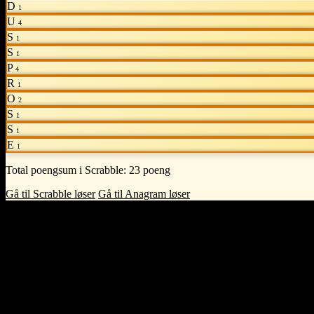
D
1
U
4
S
1
S
1
P
4
R
1
O
2
S
1
S
1
E
1
Total poengsum i Scrabble:
23 poeng
Gå til Scrabble løser
Gå til Anagram løser