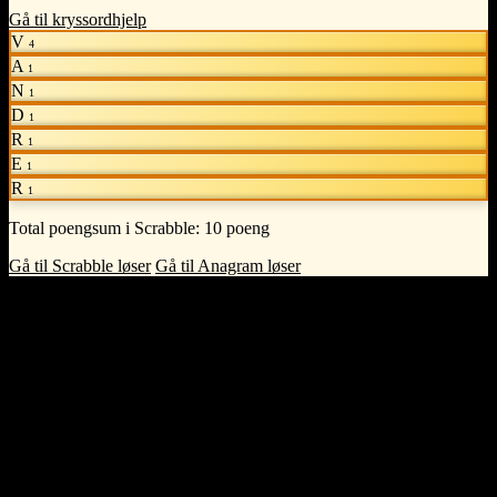
Gå til kryssordhjelp
V
4
A
1
N
1
D
1
R
1
E
1
R
1
Total poengsum i Scrabble:
10 poeng
Gå til Scrabble løser
Gå til Anagram løser