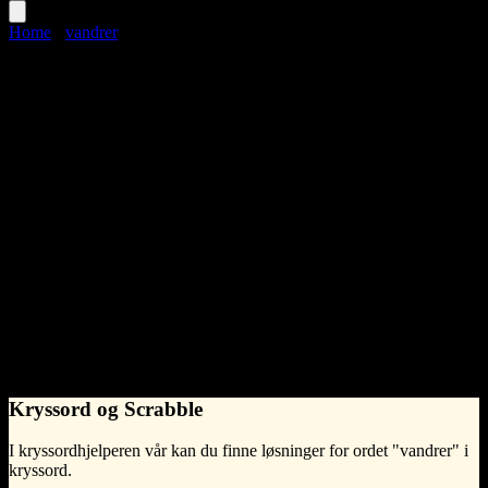
Home
›
vandrer
vandrer
Language
Norwegian Bokmål
•
Synonymer til vandrer
fark
fotgjenger
fusse
globetrotter
landstryker
loffer
nomade
omstreifer
peripatetiker
pilgrim
reisende
splint
streifer
tramp
turgåer
vagabond
vandringsmann
veifarende
wandervogel
What does vandrer mean?
na
Kryssord og Scrabble
I kryssordhjelperen vår kan du finne løsninger for ordet "vandrer" i
kryssord.