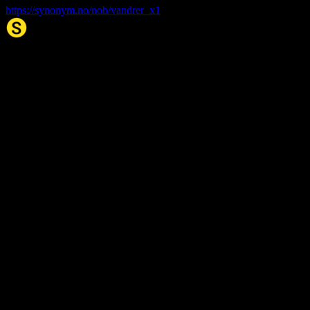
https://synonym.no/nob/vandrer_x1
Synonym.no
Palindromer
Scrabble Ordbok
Anagram-løser
Kryssordhjelp
Norske
rimord
About Us
Editorial Policy
Data Sources
Contact
Privacy Policy
Terms of Service
Accessibility
Developers
Sitemap
© 2026 Synonym.no. All rights reserved.