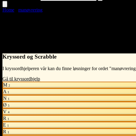
Home
›
manøvrering
manøvrering
Language
Norwegian Bokmål
noun
•
f
(hunkjønn)
•
Kryssord og Scrabble
I kryssordhjelperen vår kan du finne løsninger for ordet "manøvrering
Gå til kryssordhjelp
M
2
A
1
N
1
Ø
5
V
4
R
1
E
1
R
1