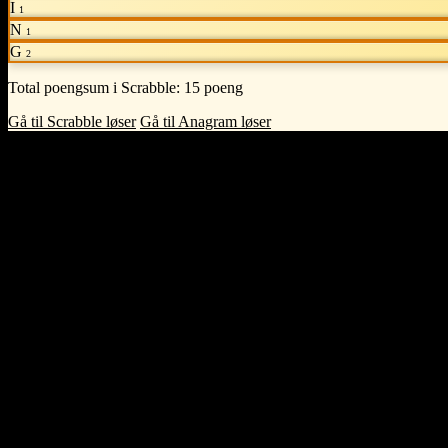
I
1
N
1
G
2
Total poengsum i Scrabble:
15 poeng
Gå til Scrabble løser
Gå til Anagram løser