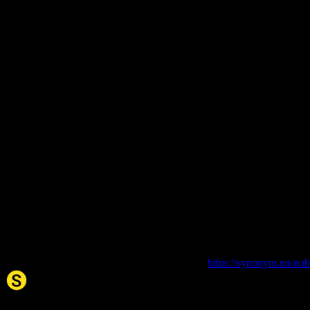
About this entry
Language:
Norwegian Bokmål NOB
Part of speech:
noun
Last updated:
Feb 10, 2026
Siter artikkelen:
Hvis du vil sitere denne artikkelen så kan du bruke formatet nedenfor.
manøvrering
. (2026, 10. Feb). I Synonym.no.
https://synonym.no/no