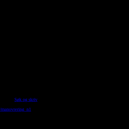
 (Kilde:
Søk og skriv
)
b/manovrering_n1