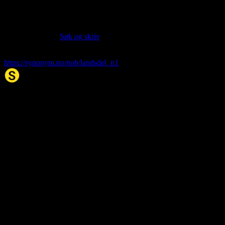
Siter artikkelen:
Hvis du vil sitere denne artikkelen så kan du bruke formatet
nedenfor. (Kilde:
Søk og skriv
)
landsdel
. (2026, 07. Aug). I Synonym.no.
https://synonym.no/nob/landsdel_n1
Synonym.no
Palindromer
Scrabble Ordbok
Anagram-løser
Kryssordhjelp
Norske
rimord
About Us
Editorial Policy
Data Sources
Contact
Privacy Policy
Terms of Service
Accessibility
Developers
Sitemap
© 2026 Synonym.no. All rights reserved.