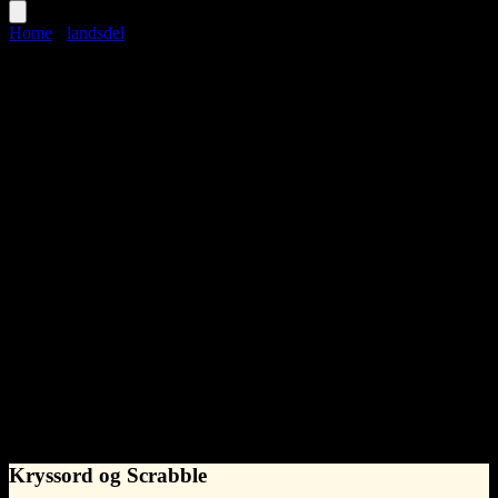
Home
›
landsdel
landsdel
Language
Norwegian Bokmål
noun
•
m
(hankjønn)
•
Synonymer til landsdel
bispedømme
distrikt
fylke
fyrstedømme
herred
keiserrike
kommune
kongedømme
land
landområde
område
region
sogn
stat
stift
territorium
verdensdel
What does landsdel mean?
En geografisk inndeling av et land som består av flere mindre
områder eller distrikter.
- Syntelligo
Kryssord og Scrabble