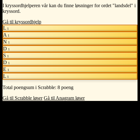
I kryssordhjelperen vår kan du finne løsninger for ordet "landsdel" i
kryssord.
Gå til kryssordhjelp
L
1
A
1
N
1
D
1
S
1
D
1
E
1
L
1
Total poengsum i Scrabble:
8 poeng
Gå til Scrabble løser
Gå til Anagram løser