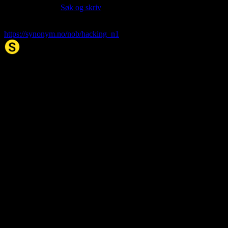
nedenfor. (Kilde:
Søk og skriv
)
hacking
. (2026, 06. Aug). I Synonym.no.
https://synonym.no/nob/hacking_n1
Synonym.no
Palindromer
Scrabble Ordbok
Anagram-løser
Kryssordhjelp
Norske
rimord
About Us
Editorial Policy
Data Sources
Contact
Privacy Policy
Terms of Service
Accessibility
Developers
Sitemap
© 2026 Synonym.no. All rights reserved.