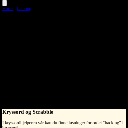
Home
›
hacking
hacking
Language
Norwegian Bokmål
noun
•
f
(hunkjønn)
•
Synonymer til hacking
datasnoking
What does hacking mean?
uautorisert tilgang til eller manipulering av data eller et datasystem,
spesielt ved hjelp av datamaskiner.
- Syntelligo
Kryssord og Scrabble
I kryssordhjelperen vår kan du finne løsninger for ordet "hacking" i
kryssord.