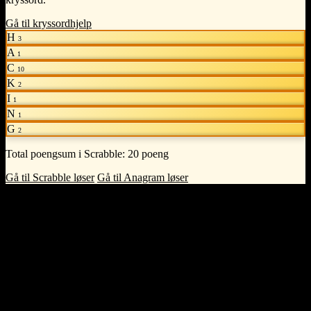
Gå til kryssordhjelp
H
3
A
1
C
10
K
2
I
1
N
1
G
2
Total poengsum i Scrabble:
20 poeng
Gå til Scrabble løser
Gå til Anagram løser