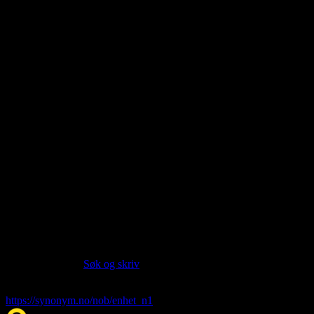
About this entry
Language:
Norwegian Bokmål NOB
Part of speech:
noun
Last updated:
Jan 21, 1970
Siter artikkelen:
Hvis du vil sitere denne artikkelen så kan du bruke formatet
nedenfor. (Kilde:
Søk og skriv
)
enhet
. (1970, 21. Jan). I Synonym.no.
https://synonym.no/nob/enhet_n1