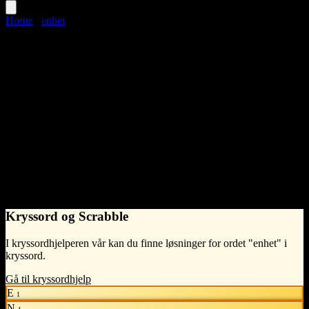
Home
›
enhet
enhet
Language
Norwegian Bokmål
noun
•
f
(hunkjønn)
•
What does enhet mean?
En enhet refererer til en individuell del, størrelse eller avdeling som
utgjør en helhet.
- Syntelligo
Kryssord og Scrabble
I kryssordhjelperen vår kan du finne løsninger for ordet "enhet" i
kryssord.
Gå til kryssordhjelp
E
1
N