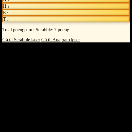
1
H
3
E
1
T
1
Total poengsum i Scrabble:
7 poeng
Gå til Scrabble løser
Gå til Anagram løser