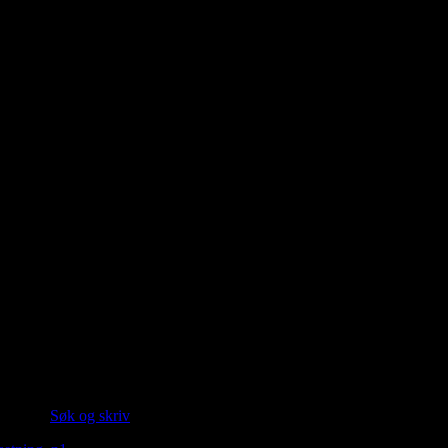
 (Kilde:
Søk og skriv
)