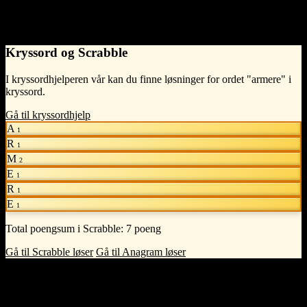
Past
armerte
Present perfect
har armert
Kryssord og Scrabble
I kryssordhjelperen vår kan du finne løsninger for ordet "armere" i
kryssord.
Gå til kryssordhjelp
A
1
R
1
M
2
E
1
R
1
E
1
Total poengsum i Scrabble:
7 poeng
Gå til Scrabble løser
Gå til Anagram løser