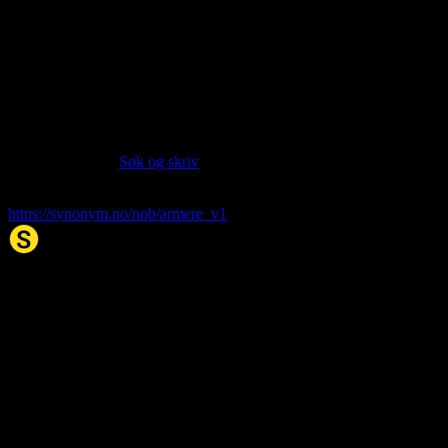
Norwegian Bokmål NOB
Part of speech:
verb
Last updated:
Feb 7, 2026
Siter artikkelen:
Hvis du vil sitere denne artikkelen så kan du bruke formatet
nedenfor. (Kilde:
Søk og skriv
)
armere
. (2026, 07. Feb). I Synonym.no.
https://synonym.no/nob/armere_v1
Synonym.no
Palindromer
Scrabble Ordbok
Anagram-løser
Kryssordhjelp
About Us
Editorial Policy
Data Sources
Contact
Privacy Policy
Terms of Service
Accessibility
Sitemap
© 2026 Synonym.no. All rights reserved.