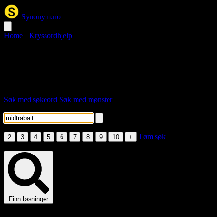
Synonym.no
Home
›
Kryssordhjelp
midtrabatt kryssord
Her er løsningsordene for stikkordet "midtrabatt".
Søk med søkeord
Søk med mønster
Skriv inn søkeord
Velg lengde
Tøm søk
2
3
4
5
6
7
8
9
10
+
Fyll inn søkeord eller minst én bokstav i mønsteret.
Finn løsninger