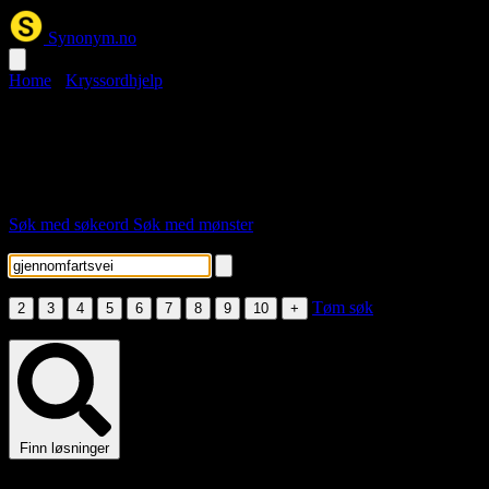
Synonym.no
Home
›
Kryssordhjelp
gjennomfartsvei kryssord
Her er løsningsordene for stikkordet "gjennomfartsvei".
Søk med søkeord
Søk med mønster
Skriv inn søkeord
Velg lengde
Tøm søk
2
3
4
5
6
7
8
9
10
+
Fyll inn søkeord eller minst én bokstav i mønsteret.
Finn løsninger