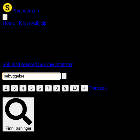
Synonym.no
Home
›
Kryssordhjelp
bebyggelse kryssord
Her er løsningsordene for stikkordet "bebyggelse".
Søk med søkeord
Søk med mønster
Skriv inn søkeord
Velg lengde
Tøm søk
2
3
4
5
6
7
8
9
10
+
Fyll inn søkeord eller minst én bokstav i mønsteret.
Finn løsninger