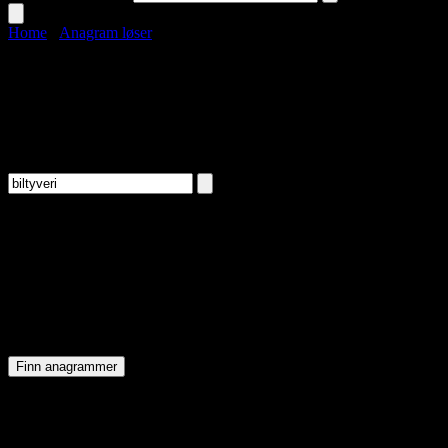
Home
›
Anagram løser
Anagram løser
Skriv inn bokstaver og finn alle mulige ord (anagrammer) som kan la
Skriv inn bokstaver
B
I
L
T
Y
V
E
R
I
Finn anagrammer
Hva er et anagram?